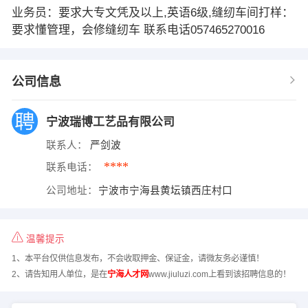
业务员：要求大专文凭及以上,英语6级,缝纫车间打样：
要求懂管理，会修缝纫车 联系电话057465270016
公司信息
宁波瑞博工艺品有限公司
联系人：
严剑波
****
联系电话：
公司地址：
宁波市宁海县黄坛镇西庄村口
温馨提示
1、本平台仅供信息发布，不会收取押金、保证金，请微友务必谨慎！
2、请告知用人单位，是在
宁海人才网
www.jiuluzi.com上看到该招聘信息的！