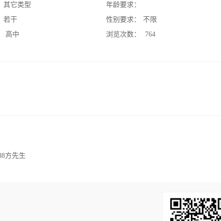
：
其它类型
年龄要求：
：
若干
性别要求：
不限
：
高中
浏览次数：
764
88方先生