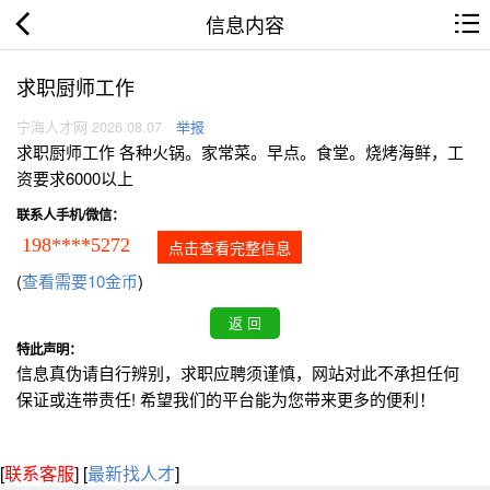
信息内容
求职厨师工作
宁海人才网 2026.08.07
举报
求职厨师工作 各种火锅。家常菜。早点。食堂。烧烤海鲜，工
资要求6000以上
联系人手机/微信：
198****5272
点击查看完整信息
(
查看需要10金币
)
特此声明：
信息真伪请自行辨别，求职应聘须谨慎，网站对此不承担任何
保证或连带责任! 希望我们的平台能为您带来更多的便利！
[
联系客服
]
[
最新找人才
]